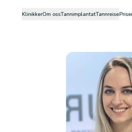
Klinikker
Om oss
Tannimplantat
Tannreise
Prise