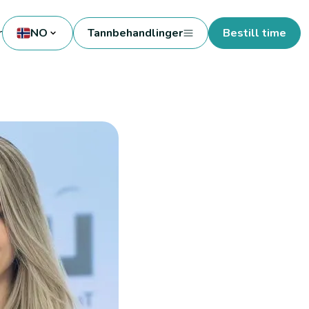
r
NO
Tannbehandlinger
Bestill time