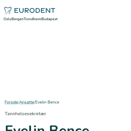
Oslo
Bergen
Trondheim
Budapest
Forside
/
Ansatte
/
Evelin Bence
Tannhelsesekretær
Evelin Bence