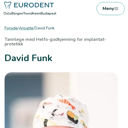
Meny
Oslo
Bergen
Trondheim
Budapest
Forside
/
Ansatte
/
David Funk
Tannlege med Helfo-godkjenning for implantat-
protetikk
David Funk