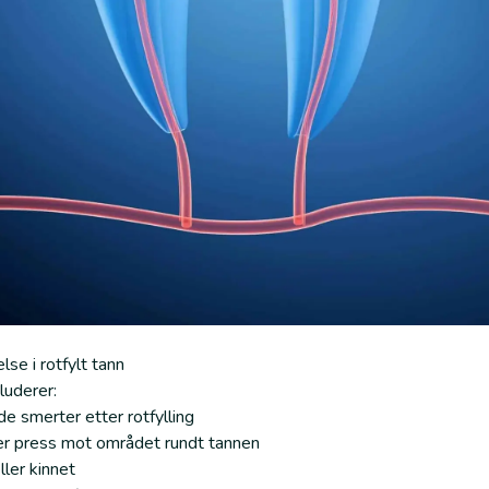
e i rotfylt tann
luderer:
e smerter etter rotfylling
er press mot området rundt tannen
ller kinnet