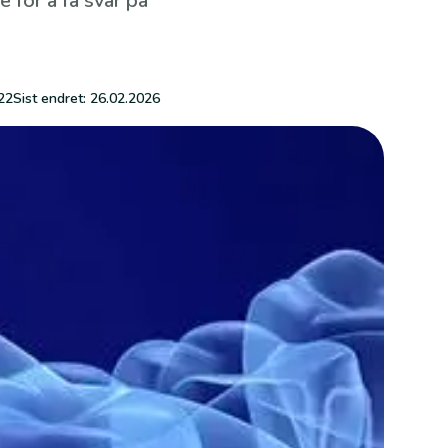
 for å få svar på
22
Sist endret:
26.02.2026