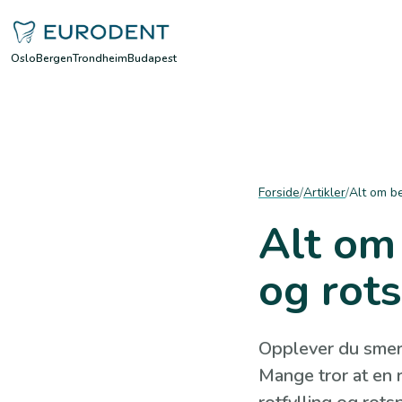
Oslo
Bergen
Trondheim
Budapest
Forside
/
Artikler
/
Alt om be
Alt om 
og rot
Opplever du smerte
Mange tror at en 