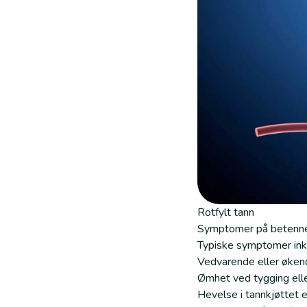
Rotfylt tann
Symptomer på betennels
Typiske symptomer ink
Vedvarende eller økend
Ømhet ved tygging ell
Hevelse i tannkjøttet e