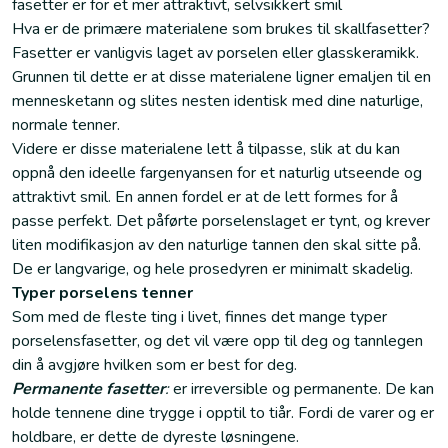
fasetter er for et mer attraktivt, selvsikkert smil
Hva er de primære materialene som brukes til skallfasetter?
Fasetter er vanligvis laget av porselen eller glasskeramikk.
Grunnen til dette er at disse materialene ligner emaljen til en
mennesketann og slites nesten identisk med dine naturlige,
normale tenner.
Videre er disse materialene lett å tilpasse, slik at du kan
oppnå den ideelle fargenyansen for et naturlig utseende og
attraktivt smil. En annen fordel er at de lett formes for å
passe perfekt. Det påførte porselenslaget er tynt, og krever
liten modifikasjon av den naturlige tannen den skal sitte på.
De er langvarige, og hele prosedyren er minimalt skadelig.
Typer porselens tenner
Som med de fleste ting i livet, finnes det mange typer
porselensfasetter, og det vil være opp til deg og tannlegen
din å avgjøre hvilken som er best for deg.
Permanente fasetter
:
er irreversible og permanente. De kan
holde tennene dine trygge i opptil to tiår. Fordi de varer og er
holdbare, er dette de dyreste løsningene.