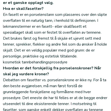
er et ganske opplagt valg.
Hva er skallfasetter?
En fasett er en porselenstann som plasseres over den slipte
overflaten til en naturlig tann, i henhold til definisjonen. I
lekmannstermer er en fasett- eller skallfasett et
spesiallaget skall som er festet til overflaten av tennene.
Det brukes først og fremst til å skjule et ujevnt sett med
tenner, sprekker, flekker og andre feil som du ønsker å holde
skjult. Det er en veldig populær med god grunn: de er
personlige, praktiske og estetisk tiltalende.
kosmetisk tannbehandlingsprosedyre
Hvordan er det forskjellig fra porselenskroner? Når
skal jeg vurdere kroner?
Debatten om fasetter vs. porselenskrone er ikke ny. For å ta
den beste avgjørelsen, må man først forstå de
grunnleggende forskjellene og formålene med hver
prosedyre. Det eneste de har til felles er at de begge endrer
utseendet til dine eksisterende tenner. I motsetning til
fasetter, som ganske enkelt dekker overflaten av tennene