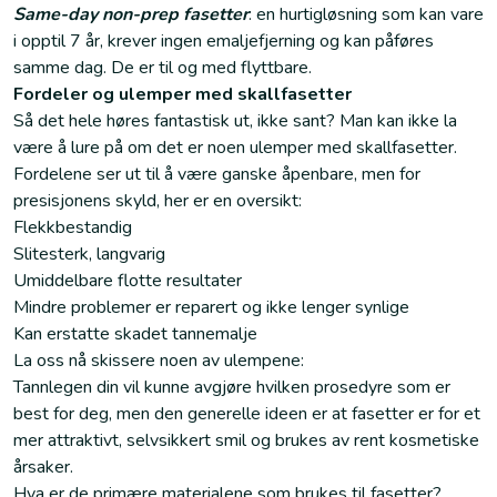
Same-day non-prep fasetter
: en hurtigløsning som kan vare
i opptil 7 år, krever ingen emaljefjerning og kan påføres
samme dag. De er til og med flyttbare.
Fordeler og ulemper med skallfasetter
Så det hele høres fantastisk ut, ikke sant? Man kan ikke la
være å lure på om det er noen ulemper med skallfasetter.
Fordelene ser ut til å være ganske åpenbare, men for
presisjonens skyld, her er en oversikt:
Flekkbestandig
Slitesterk, langvarig
Umiddelbare flotte resultater
Mindre problemer er reparert og ikke lenger synlige
Kan erstatte skadet tannemalje
La oss nå skissere noen av ulempene:
Tannlegen din vil kunne avgjøre hvilken prosedyre som er
best for deg, men den generelle ideen er at fasetter er for et
mer attraktivt, selvsikkert smil og brukes av rent kosmetiske
årsaker.
Hva er de primære materialene som brukes til fasetter?