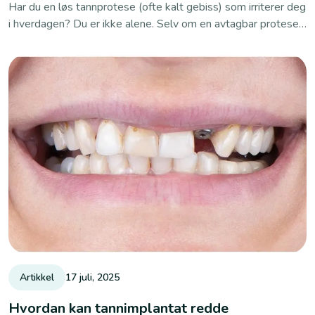
Har du en løs tannprotese (ofte kalt gebiss) som irriterer deg
i hverdagen? Du er ikke alene. Selv om en avtagbar protese
kan være en hurtig og rimelig løsning, opplever mange
pasienter alt fra redusert smaksopplevelse til sosial
usikkerhet. I dette innlegget går vi gjennom de vanligste
ulempene – og viser hvordan tannimplantat kan gi deg nye
faste tenner som både føles og ser naturlige ut.
Artikkel
17 juli, 2025
Hvordan kan tannimplantat redde