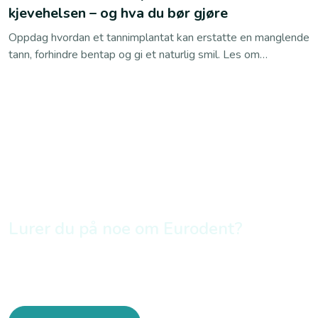
kjevehelsen – og hva du bør gjøre
Oppdag hvordan et tannimplantat kan erstatte en manglende
tann, forhindre bentap og gi et naturlig smil. Les om
prosessen, fordelene og hvorfor du bør bestille en
konsultasjon hos Eurodent i dag!
Lurer du på noe om Eurodent?
Bestill time online eller ring oss
45 26 88 00