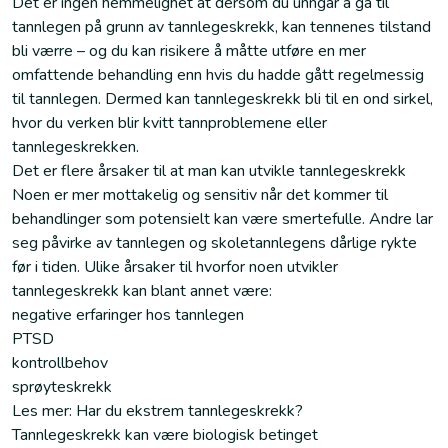
Det er ingen hemmelighet at dersom du unngår å gå til
tannlegen på grunn av tannlegeskrekk, kan tennenes tilstand
bli værre – og du kan risikere å måtte utføre en mer
omfattende behandling enn hvis du hadde gått regelmessig
til tannlegen. Dermed kan tannlegeskrekk bli til en ond sirkel,
hvor du verken blir kvitt tannproblemene eller
tannlegeskrekken.
Det er flere årsaker til at man kan utvikle tannlegeskrekk
Noen er mer mottakelig og sensitiv når det kommer til
behandlinger som potensielt kan være smertefulle. Andre lar
seg påvirke av tannlegen og skoletannlegens dårlige rykte
før i tiden. Ulike årsaker til hvorfor noen utvikler
tannlegeskrekk kan blant annet være:
negative erfaringer hos tannlegen
PTSD
kontrollbehov
sprøyteskrekk
Les mer: Har du ekstrem tannlegeskrekk?
Tannlegeskrekk kan være biologisk betinget