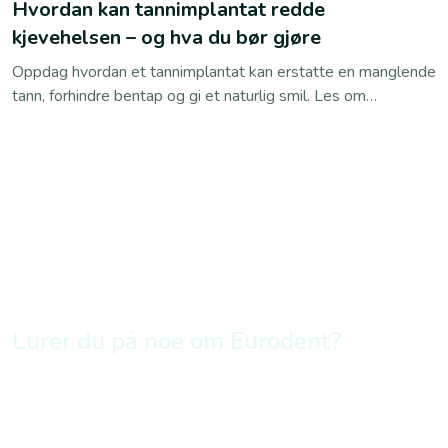
Hvordan kan tannimplantat redde
kjevehelsen – og hva du bør gjøre
Oppdag hvordan et tannimplantat kan erstatte en manglende
tann, forhindre bentap og gi et naturlig smil. Les om
prosessen, fordelene og hvorfor du bør bestille en
konsultasjon hos Eurodent i dag!
Lurer du på noe om Eurodent?
Bestill time online eller ring oss
45 26 88 00