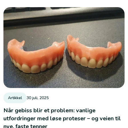
moderne tannimplantat? Begge løsninger kan gi deg nye
tenner, men forskjellen i komfort, funksjon og langtidseffekt
er stor.
Artikkel
30 juli, 2025
Når gebiss blir et problem: vanlige
utfordringer med løse proteser – og veien til
nye, faste tenner