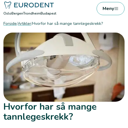
Meny
Oslo
Bergen
Trondheim
Budapest
Forside
/
Artikler
/
Hvorfor har så mange tannlegeskrekk?
Hvorfor har så mange
tannlegeskrekk?