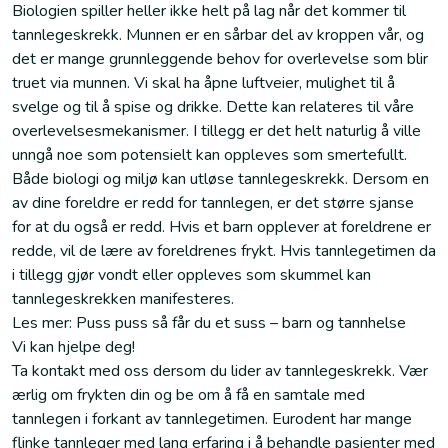
Biologien spiller heller ikke helt på lag når det kommer til
tannlegeskrekk. Munnen er en sårbar del av kroppen vår, og
det er mange grunnleggende behov for overlevelse som blir
truet via munnen. Vi skal ha åpne luftveier, mulighet til å
svelge og til å spise og drikke. Dette kan relateres til våre
overlevelsesmekanismer. I tillegg er det helt naturlig å ville
unngå noe som potensielt kan oppleves som smertefullt.
Både biologi og miljø kan utløse tannlegeskrekk. Dersom en
av dine foreldre er redd for tannlegen, er det større sjanse
for at du også er redd. Hvis et barn opplever at foreldrene er
redde, vil de lære av foreldrenes frykt. Hvis tannlegetimen da
i tillegg gjør vondt eller oppleves som skummel kan
tannlegeskrekken manifesteres.
Les mer: Puss puss så får du et suss – barn og tannhelse
Vi kan hjelpe deg!
Ta kontakt med oss dersom du lider av tannlegeskrekk. Vær
ærlig om frykten din og be om å få en samtale med
tannlegen i forkant av tannlegetimen. Eurodent har mange
flinke tannleger med lang erfaring i å behandle pasienter med