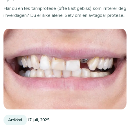
Har du en løs tannprotese (ofte kalt gebiss) som irriterer deg
i hverdagen? Du er ikke alene. Selv om en avtagbar protese
kan være en hurtig og rimelig løsning, opplever mange
pasienter alt fra redusert smaksopplevelse til sosial
usikkerhet. I dette innlegget går vi gjennom de vanligste
ulempene – og viser hvordan tannimplantat kan gi deg nye
faste tenner som både føles og ser naturlige ut.
Artikkel
17 juli, 2025