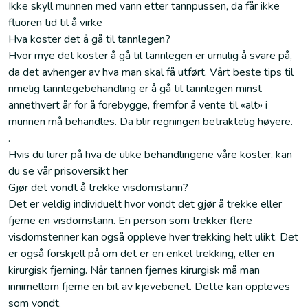
Ikke skyll munnen med vann etter tannpussen, da får ikke
fluoren tid til å virke
Hva koster det å gå til tannlegen?
Hvor mye det koster å gå til tannlegen er umulig å svare på,
da det avhenger av hva man skal få utført. Vårt beste tips til
rimelig tannlegebehandling er å gå til tannlegen minst
annethvert år for å forebygge, fremfor å vente til «alt» i
munnen må behandles. Da blir regningen betraktelig høyere.
.
Hvis du lurer på hva de ulike behandlingene våre koster, kan
du se vår prisoversikt her
Gjør det vondt å trekke visdomstann?
Det er veldig individuelt hvor vondt det gjør å trekke eller
fjerne en visdomstann. En person som trekker flere
visdomstenner kan også oppleve hver trekking helt ulikt. Det
er også forskjell på om det er en enkel trekking, eller en
kirurgisk fjerning. Når tannen fjernes kirurgisk må man
innimellom fjerne en bit av kjevebenet. Dette kan oppleves
som vondt.