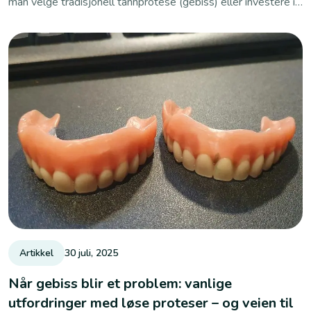
man velge tradisjonell tannprotese (gebiss) eller investere i
moderne tannimplantat? Begge løsninger kan gi deg nye
tenner, men forskjellen i komfort, funksjon og langtidseffekt
er stor.
Artikkel
30 juli, 2025
Når gebiss blir et problem: vanlige
utfordringer med løse proteser – og veien til