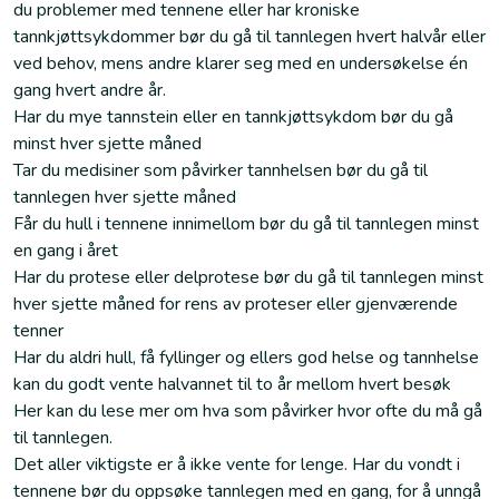
du problemer med tennene eller har kroniske
tannkjøttsykdommer bør du gå til tannlegen hvert halvår eller
ved behov, mens andre klarer seg med en undersøkelse én
gang hvert andre år.
Har du mye tannstein eller en tannkjøttsykdom bør du gå
minst hver sjette måned
Tar du medisiner som påvirker tannhelsen bør du gå til
tannlegen hver sjette måned
Får du hull i tennene innimellom bør du gå til tannlegen minst
en gang i året
Har du protese eller delprotese bør du gå til tannlegen minst
hver sjette måned for rens av proteser eller gjenværende
tenner
Har du aldri hull, få fyllinger og ellers god helse og tannhelse
kan du godt vente halvannet til to år mellom hvert besøk
Her kan du lese mer om hva som påvirker hvor ofte du må gå
til tannlegen.
Det aller viktigste er å ikke vente for lenge. Har du vondt i
tennene bør du oppsøke tannlegen med en gang, for å unngå