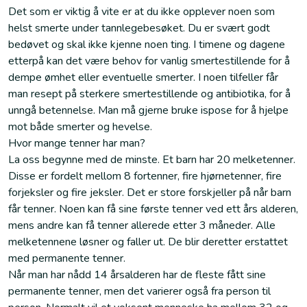
Det som er viktig å vite er at du ikke opplever noen som
helst smerte under tannlegebesøket. Du er svært godt
bedøvet og skal ikke kjenne noen ting. I timene og dagene
etterpå kan det være behov for vanlig smertestillende for å
dempe ømhet eller eventuelle smerter. I noen tilfeller får
man resept på sterkere smertestillende og antibiotika, for å
unngå betennelse. Man må gjerne bruke ispose for å hjelpe
mot både smerter og hevelse.
Hvor mange tenner har man?
La oss begynne med de minste. Et barn har 20 melketenner.
Disse er fordelt mellom 8 fortenner, fire hjørnetenner, fire
forjeksler og fire jeksler. Det er store forskjeller på når barn
får tenner. Noen kan få sine første tenner ved ett års alderen,
mens andre kan få tenner allerede etter 3 måneder. Alle
melketennene løsner og faller ut. De blir deretter erstattet
med permanente tenner.
Når man har nådd 14 årsalderen har de fleste fått sine
permanente tenner, men det varierer også fra person til