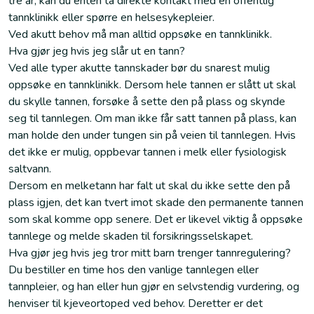
tre år, kan du enten ta direkte kontakt med en offentlig
tannklinikk eller spørre en helsesykepleier.
Ved akutt behov må man alltid oppsøke en tannklinikk.
Hva gjør jeg hvis jeg slår ut en tann?
Ved alle typer akutte tannskader bør du snarest mulig
oppsøke en tannklinikk. Dersom hele tannen er slått ut skal
du skylle tannen, forsøke å sette den på plass og skynde
seg til tannlegen. Om man ikke får satt tannen på plass, kan
man holde den under tungen sin på veien til tannlegen. Hvis
det ikke er mulig, oppbevar tannen i melk eller fysiologisk
saltvann.
Dersom en melketann har falt ut skal du ikke sette den på
plass igjen, det kan tvert imot skade den permanente tannen
som skal komme opp senere. Det er likevel viktig å oppsøke
tannlege og melde skaden til forsikringsselskapet.
Hva gjør jeg hvis jeg tror mitt barn trenger tannregulering?
Du bestiller en time hos den vanlige tannlegen eller
tannpleier, og han eller hun gjør en selvstendig vurdering, og
henviser til kjeveortoped ved behov. Deretter er det