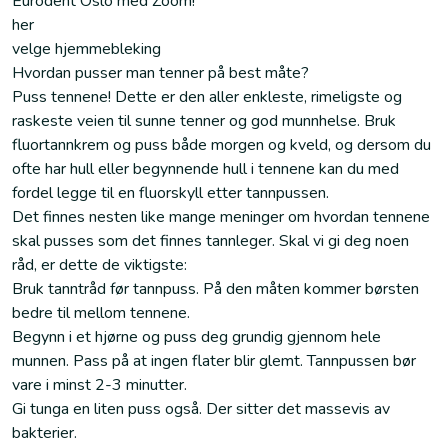
Eurodent Oslo med Zoom!
her
velge hjemmebleking
Hvordan pusser man tenner på best måte?
Puss tennene! Dette er den aller enkleste, rimeligste og
raskeste veien til sunne tenner og god munnhelse. Bruk
fluortannkrem og puss både morgen og kveld, og dersom du
ofte har hull eller begynnende hull i tennene kan du med
fordel legge til en fluorskyll etter tannpussen.
Det finnes nesten like mange meninger om hvordan tennene
skal pusses som det finnes tannleger. Skal vi gi deg noen
råd, er dette de viktigste:
Bruk tanntråd før tannpuss. På den måten kommer børsten
bedre til mellom tennene.
Begynn i et hjørne og puss deg grundig gjennom hele
munnen. Pass på at ingen flater blir glemt. Tannpussen bør
vare i minst 2-3 minutter.
Gi tunga en liten puss også. Der sitter det massevis av
bakterier.