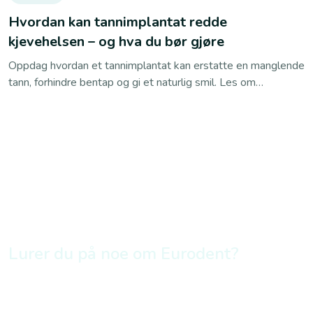
Hvordan kan tannimplantat redde
kjevehelsen – og hva du bør gjøre
Oppdag hvordan et tannimplantat kan erstatte en manglende
tann, forhindre bentap og gi et naturlig smil. Les om
prosessen, fordelene og hvorfor du bør bestille en
konsultasjon hos Eurodent i dag!
Lurer du på noe om Eurodent?
Bestill time online eller ring oss
45 26 88 00