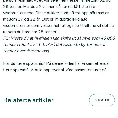
person. Normalt vil et voksent menneske ha mellom 32 og
28 tenner. Har du 32 tenner, så har du fått alle fire
visdomstennene. Disse dukker som oftest opp når man er
mellom 17 og 22 år. Det er imidlertid ikke alle
visdomstenner som vokser helt ut og i de tilfellene vil det se
ut som du bare har 28 tenner.
PS: Visste du at hvithaien kan skifte ut så mye som 40 000
tenner i løpet av sitt liv? På det raskeste bytter den ut
tenner hver åttende dag.
.
Har du flere spørsmål? På denne siden har vi samlet enda
flere spørsmål vi ofte opplever at våre pasienter lurer på
Relaterte artikler
Se alle