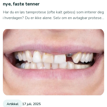
nye, faste tenner
Har du en løs tannprotese (ofte kalt gebiss) som irriterer deg
i hverdagen? Du er ikke alene. Selv om en avtagbar protese
kan være en hurtig og rimelig løsning, opplever mange
pasienter alt fra redusert smaksopplevelse til sosial
usikkerhet. I dette innlegget går vi gjennom de vanligste
ulempene – og viser hvordan tannimplantat kan gi deg nye
faste tenner som både føles og ser naturlige ut.
Artikkel
17 juli, 2025