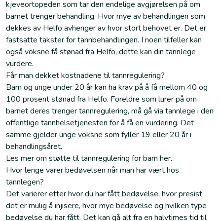
kjeveortopeden som tar den endelige avgjørelsen på om
barnet trenger behandling. Hvor mye av behandlingen som
dekkes av Helfo avhenger av hvor stort behovet er. Det er
fastsatte takster for tannbehandlingen. I noen tilfeller kan
også voksne få stønad fra Helfo, dette kan din tannlege
vurdere.
Får man dekket kostnadene til tannregulering?
Barn og unge under 20 år kan ha krav på å få mellom 40 og
100 prosent stønad fra Helfo. Foreldre som lurer på om
barnet deres trenger tannregulering, må gå via tannlege i den
offentlige tannhelsetjenesten for å få en vurdering. Det
samme gjelder unge voksne som fyller 19 eller 20 år i
behandlingsåret.
Les mer om støtte til tannregulering for barn her.
Hvor lenge varer bedøvelsen når man har vært hos
tannlegen?
Det varierer etter hvor du har fått bedøvelse, hvor presist
det er mulig å injisere, hvor mye bedøvelse og hvilken type
bedøvelse du har fått. Det kan gå alt fra en halvtimes tid til