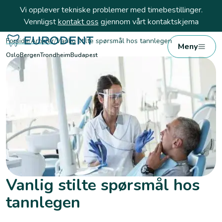
Vi opplever tekniske problemer med timebestillinger.
Vennligst
kontakt oss
gjennom vårt kontaktskjema
Forside
/
Artikler
/
Vanlig stilte spørsmål hos tannlegen
Meny
Oslo
Bergen
Trondheim
Budapest
Vanlig stilte spørsmål hos
tannlegen