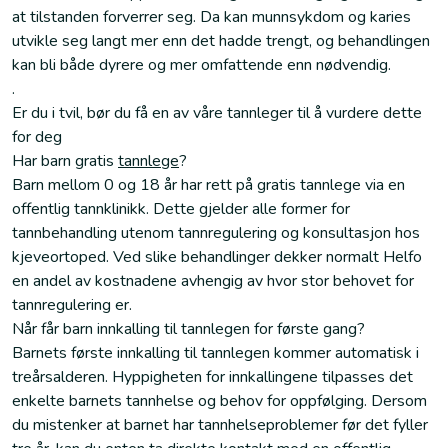
at tilstanden forverrer seg. Da kan munnsykdom og karies
utvikle seg langt mer enn det hadde trengt, og behandlingen
kan bli både dyrere og mer omfattende enn nødvendig.
.
Er du i tvil, bør du få en av våre tannleger til å vurdere dette
for deg
Har barn gratis
tannlege
?
Barn mellom 0 og 18 år har rett på gratis tannlege via en
offentlig tannklinikk. Dette gjelder alle former for
tannbehandling utenom tannregulering og konsultasjon hos
kjeveortoped. Ved slike behandlinger dekker normalt Helfo
en andel av kostnadene avhengig av hvor stor behovet for
tannregulering er.
Når får barn innkalling til tannlegen for første gang?
Barnets første innkalling til tannlegen kommer automatisk i
treårsalderen. Hyppigheten for innkallingene tilpasses det
enkelte barnets tannhelse og behov for oppfølging. Dersom
du mistenker at barnet har tannhelseproblemer før det fyller