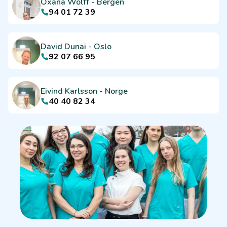
Oxana Wolff
-
Bergen
94 01 72 39
David Dunai
-
Oslo
92 07 66 95
Eivind Karlsson
-
Norge
40 40 82 34