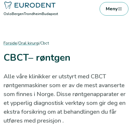
Meny
Oslo
Bergen
Trondheim
Budapest
Forside
/
Oral kirurgi
/
Cbct
CBCT– røntgen
Alle våre klinikker er utstyrt med CBCT
røntgenmaskiner som er av de mest avanserte
som finnes i Norge. Disse røntgenapparater er
et ypperlig diagnostisk verktøy som gir deg en
ekstra forsikring om at behandlingen du får
utføres med presisjon .