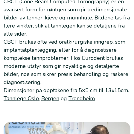
CBCT (Cone Beam Computed Tomography) er en
avansert form for røntgen som gir tredimensjonale
bilder av tenner, kjeve og munnhule. Bildene tas fra
flere vinkler, slik at tannlegen kan se detaljene fra
alle sider.
CBCT brukes ofte ved
oralkirurgiske
inngrep, som
implantatplanlegging
, eller for å diagnostisere
komplekse tannproblemer. Hos Eurodent brukes
moderne utstyr som gir nøyaktige og detaljerte
bilder, noe som sikrer presis behandling og raskere
diagnostisering.
Dimensjoner på opptakene fra 5×5 cm til 13x15cm.
Tannlege Oslo
,
Bergen
og
Trondheim