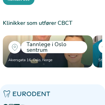
Klinikker som utfører CBCT
Tannlege i Oslo
sentrum
Akersgata 16, Oslo, Norge
Str