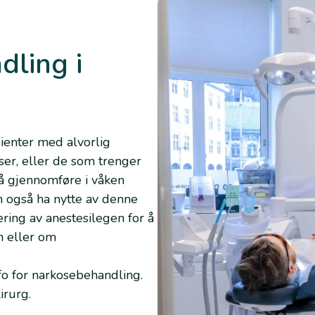
ling i
ienter med alvorlig
er, eller de som trenger
å gjennomføre i våken
an også ha nytte av denne
ing av anestesilegen for å
n eller om
fo
for narkosebehandling.
irurg.