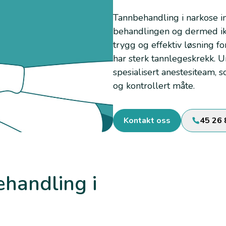
Tannbehandling i narkose i
behandlingen og dermed ikk
trygg og effektiv løsning 
har sterk tannlegeskrekk. U
spesialisert anestesiteam,
og kontrollert måte.
Kontakt oss
45 26 
handling i