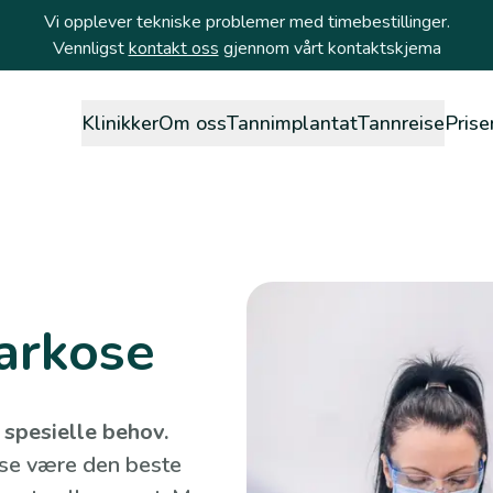
Vi opplever tekniske problemer med timebestillinger.
Vennligst
kontakt oss
gjennom vårt kontaktskjema
Klinikker
Om oss
Tannimplantat
Tannreise
Prise
arkose
spesielle behov.
ose være den beste