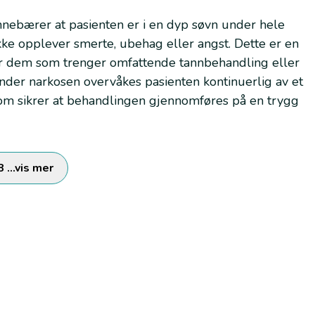
nnebærer at pasienten er i en dyp søvn under hele
e opplever smerte, ubehag eller angst. Dette er en
for dem som trenger omfattende tannbehandling eller
nder narkosen overvåkes pasienten kontinuerlig av et
 som sikrer at behandlingen gjennomføres på en trygg
8
...vis mer