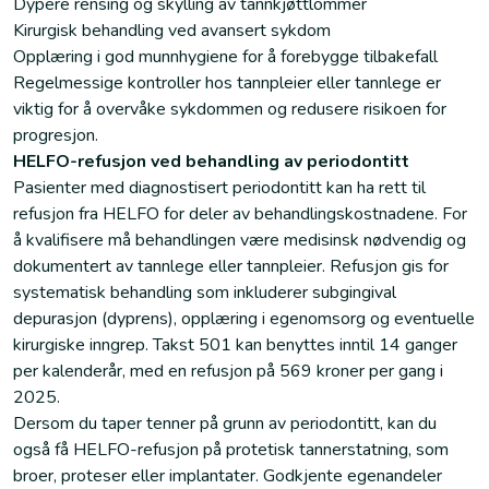
Dypere rensing og skylling av tannkjøttlommer
Kirurgisk behandling ved avansert sykdom
Opplæring i god munnhygiene for å forebygge tilbakefall
Regelmessige kontroller hos tannpleier eller tannlege er
viktig for å overvåke sykdommen og redusere risikoen for
progresjon.
HELFO-refusjon ved behandling av periodontitt
Pasienter med diagnostisert periodontitt kan ha rett til
refusjon fra HELFO for deler av behandlingskostnadene. For
å kvalifisere må behandlingen være medisinsk nødvendig og
dokumentert av tannlege eller tannpleier. Refusjon gis for
systematisk behandling som inkluderer subgingival
depurasjon (dyprens), opplæring i egenomsorg og eventuelle
kirurgiske inngrep. Takst 501 kan benyttes inntil 14 ganger
per kalenderår, med en refusjon på 569 kroner per gang i
2025.
Dersom du taper tenner på grunn av periodontitt, kan du
også få HELFO-refusjon på protetisk tannerstatning, som
broer, proteser eller implantater. Godkjente egenandeler